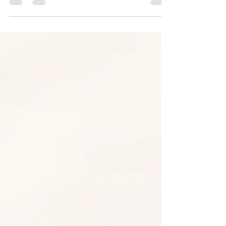
vínculos con personas más jóvenes, para
que cuando llegues a la vejez puedas
apoyarte de ellas,...