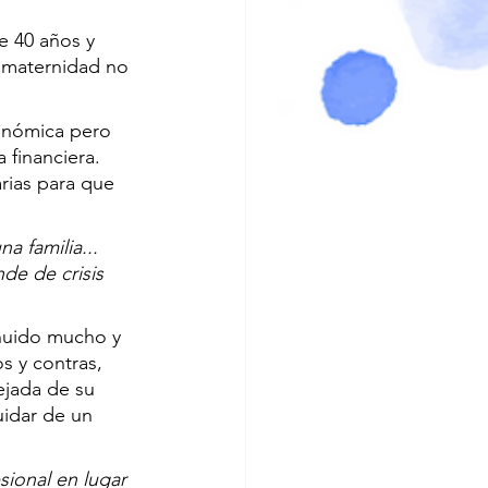
e 40 años y 
 maternidad no 
conómica pero 
financiera. 
rias para que 
a familia... 
de de crisis 
nuido mucho y 
s y contras, 
ejada de su 
uidar de un 
sional en lugar 