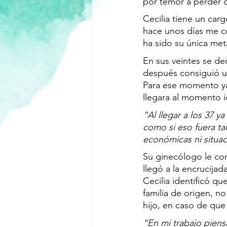
por temor a perder 
Cecilia tiene un car
hace unos días me c
ha sido su única meta
En sus veintes se ded
después consiguió un
Para ese momento ya
llegara al momento id
“Al llegar a los 37 y
como si eso fuera ta
económicas ni situac
Su ginecólogo le co
llegó a la encrucijad
Cecilia identificó qu
familia de origen, n
hijo, en caso de que l
“En mi trabajo piensa