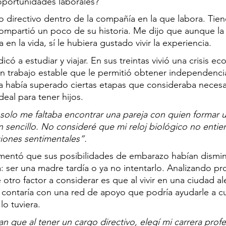
oportunidades laborales? 
go directivo dentro de la compañía en la que labora. Tien
ompartió un poco de su historia. Me dijo que aunque la
 en la vida, sí le hubiera gustado vivir la experiencia. 
icó a estudiar y viajar. En sus treintas vivió una crisis e
 trabajo estable que le permitió obtener independencia 
 había superado ciertas etapas que consideraba necesa
eal para tener hijos.  
a solo me faltaba encontrar una pareja con quien formar un
n sencillo. No consideré que mi reloj biológico no entien
iones sentimentales”.  
mentó que sus posibilidades de embarazo habían dismi
a: ser una madre tardía o ya no intentarlo. Analizando pro
e otro factor a considerar es que al vivir en una ciudad al
o contaría con una red de apoyo que podría ayudarle a c
o tuviera.  
n que al tener un cargo directivo, elegí mi carrera profe