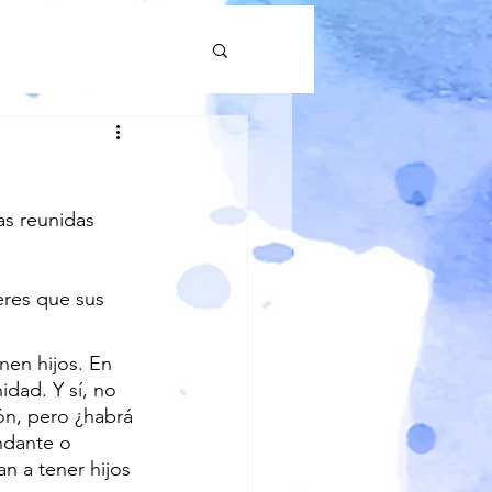
as reunidas 
eres que sus 
nen hijos. En 
dad. Y sí, no 
n, pero ¿habrá 
ndante o 
n a tener hijos 