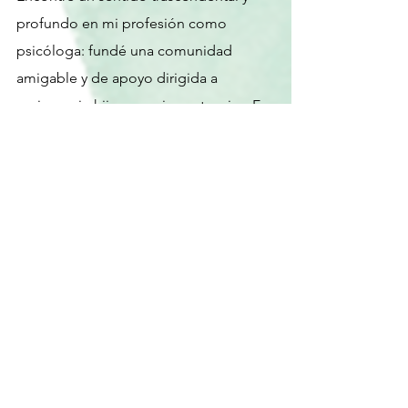
profundo en mi profesión como 
psicóloga: fundé una comunidad  
amigable y de apoyo dirigida a 
mujeres sin hijos por circunstancias. Es 
decir, quienes a causa de la infertilidad 
social o biológica no pudieron realizar 
su sueño de ser mamás. Somos una 
comunidad en línea que ofrece cursos, 
talleres y mentorías dirigidos a mujeres 
 de México y habla hispana para que 
reconecten con su felicidad y su 
propósito de vida. 
Hoy tengo 45 años y encontré un 
propósito a pesar de no haber sido 
mamá. Ahora tengo la oportunidad de 