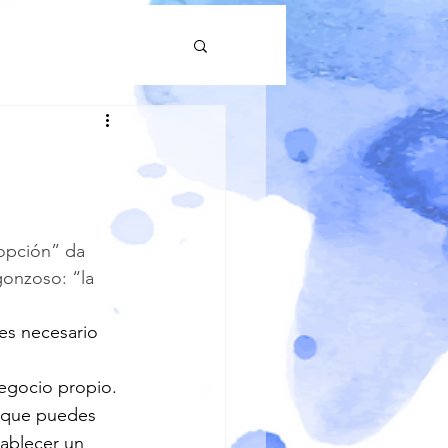
opción” da 
gonzoso: “la 
es necesario 
egocio propio.
 que puedes 
ablecer un 