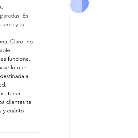
s.
paradas. Es 
perro y tu 
na. Claro, no 
able. 
ea funciona.
pase lo que 
 destinada a 
ad.
os: tener 
s clientes te 
s y cuánto 