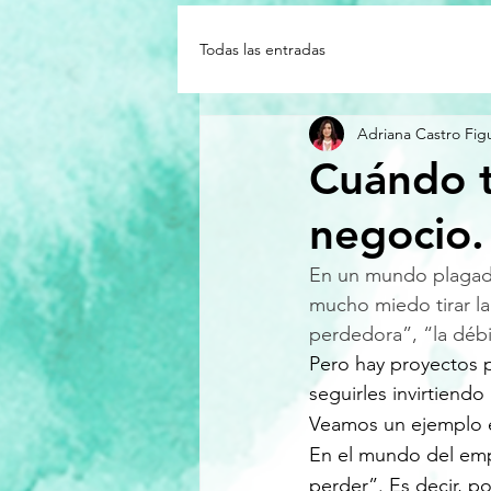
Todas las entradas
Adriana Castro Fig
Cuándo ti
negocio.
En un mundo plagado
mucho miedo tirar la
perdedora”, “la débil
Pero hay proyectos p
seguirles invirtiendo
Veamos un ejemplo e
En el mundo del emp
perder”. Es decir, 