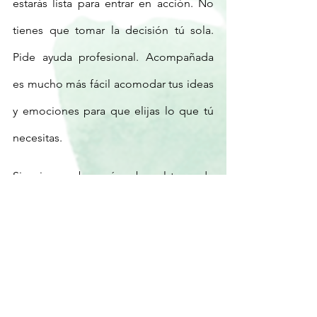
estarás lista para entrar en acción. No 
tienes que tomar la decisión tú sola. 
Pide ayuda profesional. Acompañada 
es mucho más fácil acomodar tus ideas 
y emociones para que elijas lo que tú 
necesitas.
Si quieres saber más sobre el tema de 
decisiones revisa 
este artículo
 que 
escribí para Expansión en el que hablo 
de por qué nos cuesta trabajo tomar 
decisiones y algunas ideas para hacerlo 
con mayor confianza y facilidad. 